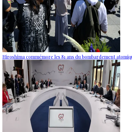
Hiroshima commémore les 81 ans du bombardement atomiq