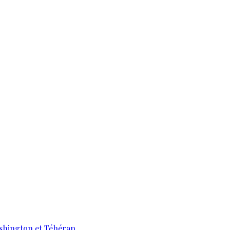
ashington et Téhéran