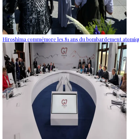
Hiroshima commémore les 81 ans du bombardement atomiq