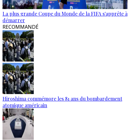
La plus grande Coupe du Monde de la FIFA s'apprête à
démarrer
RECOMMANDÉ
Hiroshima commémore les 81 ans du bombardement
atomique américain