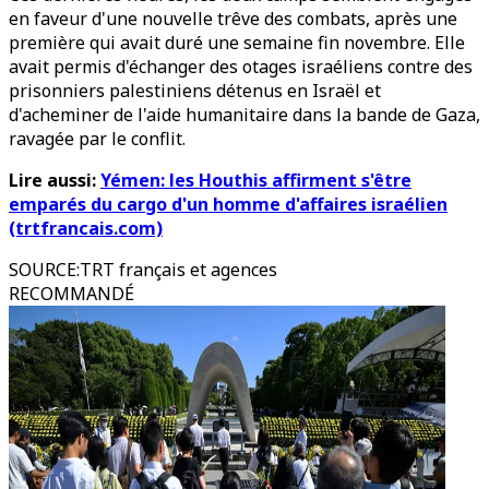
en faveur d'une nouvelle trêve des combats, après une
première qui avait duré une semaine fin novembre. Elle
avait permis d'échanger des otages israéliens contre des
prisonniers palestiniens détenus en Israël et
d'acheminer de l'aide humanitaire dans la bande de Gaza,
ravagée par le conflit.
Lire aussi:
Yémen: les Houthis affirment s'être
emparés du cargo d'un homme d'affaires israélien
(trtfrancais.com)
SOURCE
:
TRT français et agences
RECOMMANDÉ