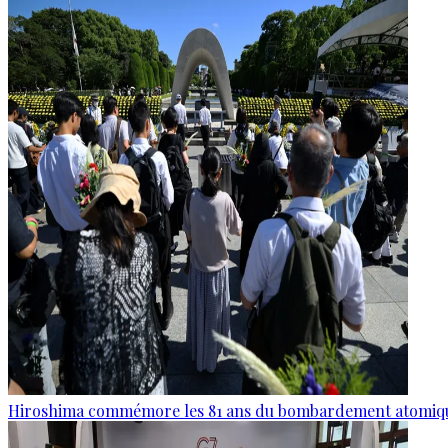
Hiroshima commémore les 81 ans du bombardement atomiq