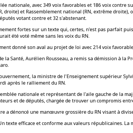
lée nationale, avec 349 voix favorables et 186 voix contre su
R, droite) et Rassemblement national (RN, extrême droite), o
députés votant contre et 32 s'abstenant.
ment fortes sur un texte qui, certes, n'est pas parfait puisq
aurait été voté même sans les voix du RN.
ment donné son aval au projet de loi avec 214 voix favorable
e de la Santé, Aurélien Rousseau, a remis sa démission à la 
garo.
uvernement, la ministre de l'Enseignement supérieur Sylvie
rdi après le ralliement du RN.
mblée nationale et représentant de l'aile gauche de la major
teurs et de députés, chargée de trouver un compromis entr
re a dénoncé une manœuvre grossière du RN visant à diviser 
 Un texte efficace et conforme aux valeurs républicaines. La 