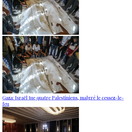
Gaza: Israël tue quatre Palestiniens, malgré le cessez-le-
feu