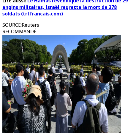
Lire aussi:
Le Hamas revendique la destruction de 29
engins militaires, Israël regrette la mort de 378
soldats (trtfrancais.com)
SOURCE
:
Reuters
RECOMMANDÉ