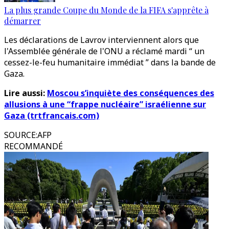
La plus grande Coupe du Monde de la FIFA s'apprête à
démarrer
Les déclarations de Lavrov interviennent alors que
l'Assemblée générale de l'ONU a réclamé mardi “ un
cessez-le-feu humanitaire immédiat ” dans la bande de
Gaza.
Lire aussi:
Moscou s’inquiète des conséquences des
allusions à une “frappe nucléaire” israélienne sur
Gaza (trtfrancais.com)
SOURCE
:
AFP
RECOMMANDÉ