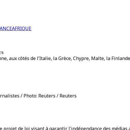
RANCE
AFRIQUE
es
, aux côtés de l’Italie, la Grèce, Chypre, Malte, la Finland
rnalistes / Photo: Reuters / Reuters
projet de loi visant à garantir l'indépendance des médias a