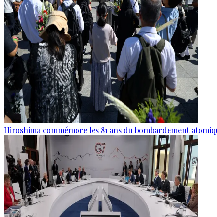
Hiroshima commémore les 81 ans du bombardement atomiq