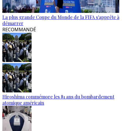
La plus grande Coupe du Monde de la FIFA s'apprête à
démarrer
RECOMMANDÉ
Hiroshima commémore les 81 ans du bombardement
atomique américain