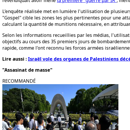
revendiquait avoir mené
la première "guerre par IA"
, ment
L’enquête réalisée met en lumière l'utilisation de plusieur
"Gospel" cible les zones les plus pertinentes pour une att
calculant la quantité de munitions nécessaire, en attribuan
Selon les informations recueillies par les médias, l'utili
objectifs au cours des 35 premiers jours de bombardement.
rapide, comme l'ont reconnu les forces armées israélien
Lire aussi :
Israël vole des organes de Palestiniens dé
"Assasinat de masse"
RECOMMANDÉ