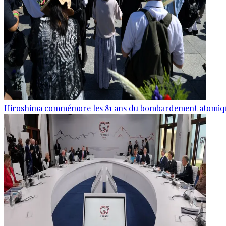
Hiroshima commémore les 81 ans du bombardement atomiq