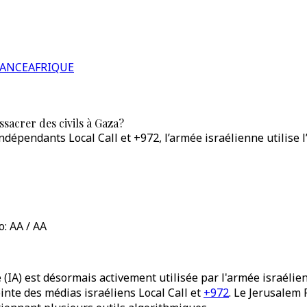
RANCE
AFRIQUE
ssacrer des civils à Gaza?
dépendants Local Call et +972, l’armée israélienne utilise l’
: AA / AA
ielle (IA) est désormais activement utilisée par l'armée isra
nte des médias israéliens Local Call et
+972
. Le Jerusalem 