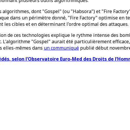
ionnant plusieurs outils algorithmiques.
s algorithmes, dont "Gospel" (ou "Habsora") et "Fire Factory"
aque dans un périmètre donné, "Fire Factory" optimise en te
t les cibles et en déterminant l'ordre optimal des attaques.
sation de ces technologies explique le rythme intense des b
 L'algorithme "Gospel" aurait été particulièrement efficac
nes elles-mêmes dans
un communiqué
publié début novembre
cédés, selon l’Observatoire Euro-Med des Droits de l’Ho