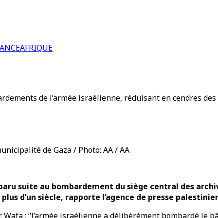
RANCE
AFRIQUE
bardements de l’armée israélienne, réduisant en cendres des
unicipalité de Gaza / Photo: AA / AA
disparu suite au bombardement du siège central des archiv
plus d’un siècle, rapporte l’agence de presse palestini
r Wafa : “l’armée israélienne a délibérément bombardé le bâ