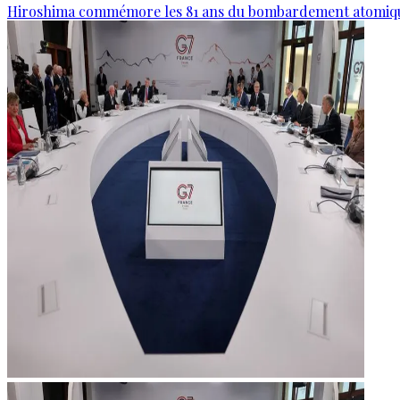
Hiroshima commémore les 81 ans du bombardement atomiq