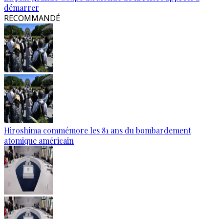
démarrer
RECOMMANDÉ
Hiroshima commémore les 81 ans du bombardement
atomique américain