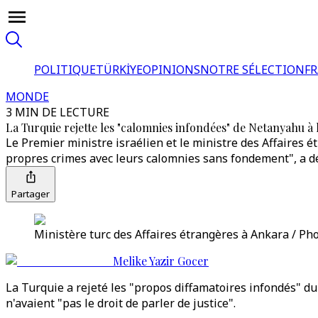
POLITIQUE
TÜRKİYE
OPINIONS
NOTRE SÉLECTION
F
MONDE
3 MIN DE LECTURE
La Turquie rejette les "calomnies infondées" de Netanyahu 
Le Premier ministre israélien et le ministre des Affaires é
propres crimes avec leurs calomnies sans fondement", a d
Partager
Ministère turc des Affaires étrangères à Ankara / Pho
Melike Yazir Gocer
La Turquie a rejeté les "propos diffamatoires infondés" du
n'avaient "pas le droit de parler de justice".