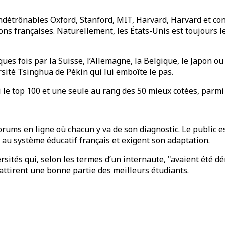
 indétrônables Oxford, Stanford, MIT, Harvard, Harvard et c
ons françaises. Naturellement, les États-Unis est toujours 
 fois par la Suisse, l’Allemagne, la Belgique, le Japon ou l
ersité Tsinghua de Pékin qui lui emboîte le pas.
mi le top 100 et une seule au rang des 50 mieux cotées, parm
ums en ligne où chacun y va de son diagnostic. Le public es
t au système éducatif français et exigent son adaptation.
versités qui, selon les termes d’un internaute, "avaient été
 attirent une bonne partie des meilleurs étudiants.