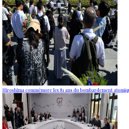
Hiroshima commémore les 81 ans du bombardement atomiq