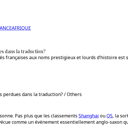
RANCE
AFRIQUE
es dans la traduction?
 françaises aux noms prestigieux et lourds d’histoire est so
s perdues dans la traduction? / Others
rsonne. Pas plus que les classements
Shanghai
ou
QS
, la so
est vécue comme un événement essentiellement anglo-saxon q