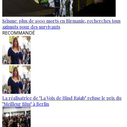
Séisme: plus de 1000 morts en Birmanie, recherches tous
azimuts pour des survivants
RECOMMANDÉ
La réalisatrice de "La Voix de Hind Rajab" refuse le prix du
"Meilleur film" à Berlin