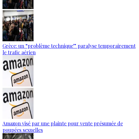
Grèce: un “problème technique” paralyse temporairement
le trafic aérien
Amazon visé par une plainte pour vente présumée de
poupées sexuelles