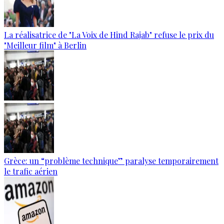
La réalisatrice de "La Voix de Hind Rajab" refuse le prix du
"Meilleur film" à Berlin
Grèce: un “problème technique” paralyse temporairement
le trafic aérien