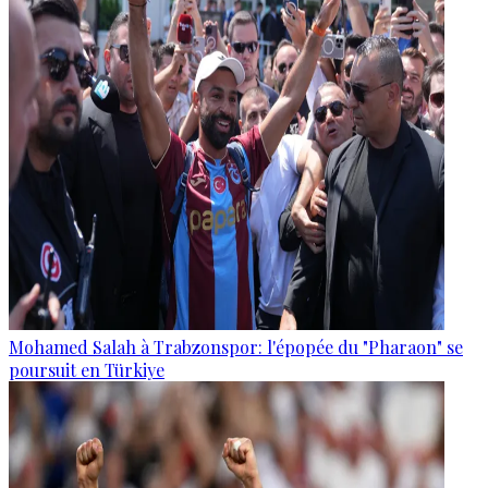
Mohamed Salah à Trabzonspor: l'épopée du "Pharaon" se
poursuit en Türkiye