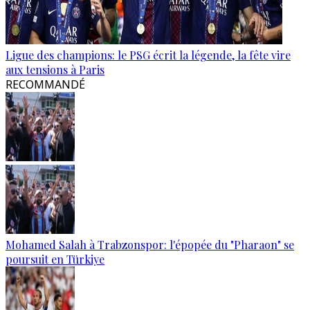
Ligue des champions: le PSG écrit la légende, la fête vire
aux tensions à Paris
RECOMMANDÉ
Mohamed Salah à Trabzonspor: l'épopée du "Pharaon" se
poursuit en Türkiye