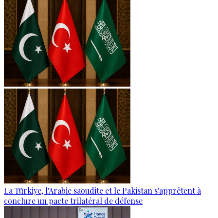
La Türkiye, l'Arabie saoudite et le Pakistan s'apprêtent à
conclure un pacte trilatéral de défense