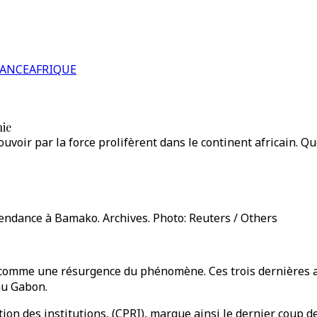
RANCE
AFRIQUE
hie
uvoir par la force prolifèrent dans le continent africain. Que
pendance à Bamako. Archives. Photo: Reuters / Others
comme une résurgence du phénomène. Ces trois dernières ann
au Gabon.
ion des institutions, (CPRI), marque ainsi le dernier coup de