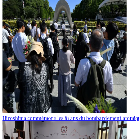
Hiroshima commémore les 81 ans du bombardement atomiq