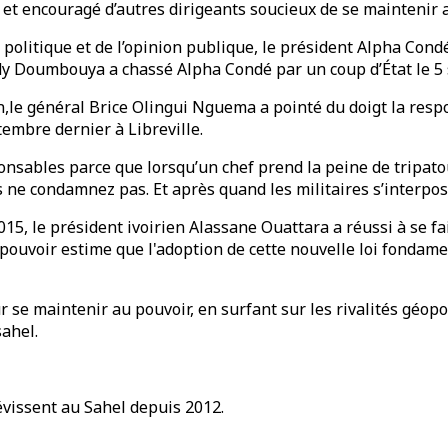
é et encouragé d’autres dirigeants soucieux de se maintenir a
sse politique et de l’opinion publique, le président Alpha Cond
y Doumbouya a chassé Alpha Condé par un coup d’État le 5
,le général Brice Olingui Nguema a pointé du doigt la resp
tembre dernier à Libreville.
onsables parce que lorsqu’un chef prend la peine de tripatoui
ne condamnez pas. Et après quand les militaires s’interposen
015, le président ivoirien Alassane Ouattara a réussi à se fa
 pouvoir estime que l'adoption de cette nouvelle loi fondam
 se maintenir au pouvoir, en surfant sur les rivalités géopol
sahel.
sévissent au Sahel depuis 2012.