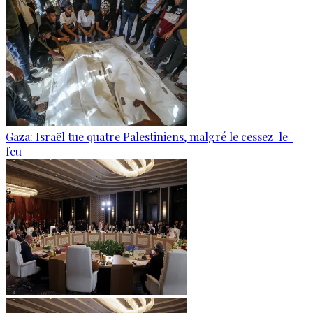
Gaza: Israël tue quatre Palestiniens, malgré le cessez-le-
feu