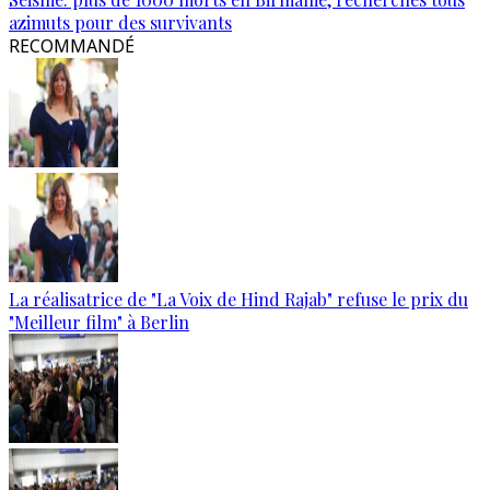
azimuts pour des survivants
RECOMMANDÉ
La réalisatrice de "La Voix de Hind Rajab" refuse le prix du
"Meilleur film" à Berlin