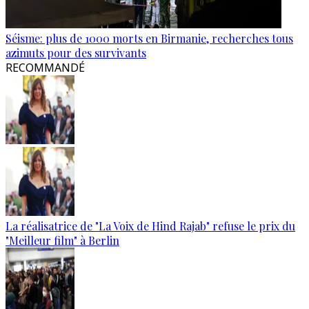
Séisme: plus de 1000 morts en Birmanie, recherches tous
azimuts pour des survivants
RECOMMANDÉ
La réalisatrice de "La Voix de Hind Rajab" refuse le prix du
"Meilleur film" à Berlin