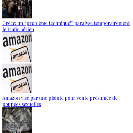
Grèce: un “problème technique” paralyse temporairement
le trafic aérien
Amazon visé par une plainte pour vente présumée de
poupées sexuelles