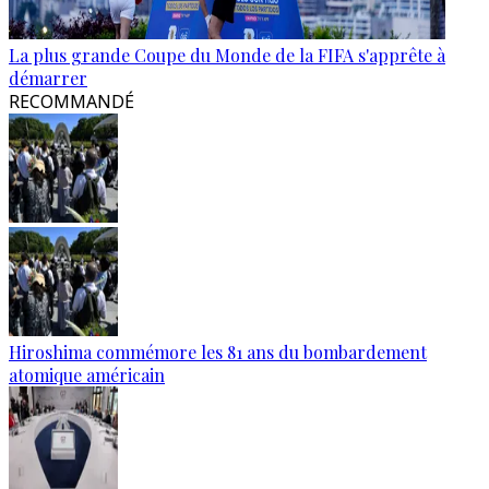
La plus grande Coupe du Monde de la FIFA s'apprête à
démarrer
RECOMMANDÉ
Hiroshima commémore les 81 ans du bombardement
atomique américain