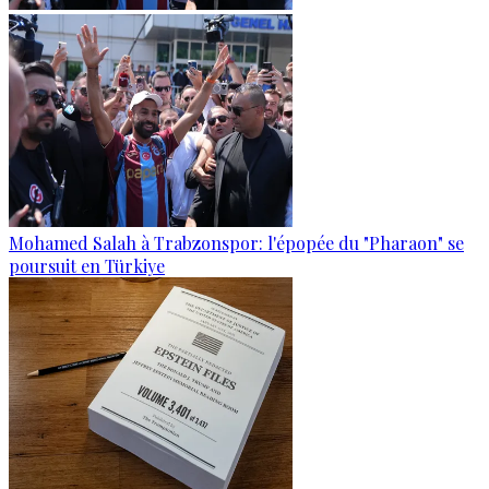
Mohamed Salah à Trabzonspor: l'épopée du "Pharaon" se
poursuit en Türkiye