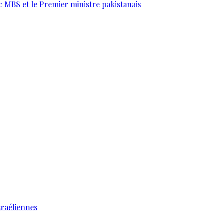
c MBS et le Premier ministre pakistanais
sraéliennes