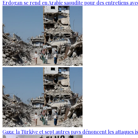
Erdogan se rend en Arabie saoudite pour des entretiens ave
Gaza: la Türkiye et sept autres pays dénoncent les attaques i