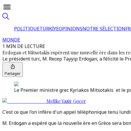
POLITIQUE
TÜRKİYE
OPINIONS
NOTRE SÉLECTION
F
MONDE
1 MIN DE LECTURE
Erdogan et Mitsotakis espèrent une nouvelle ère dans les rel
Le président turc, M. Recep Tayyip Erdogan, a félicité le Pr
Partager
Le Premier ministre grec Kyriakos Mitsotakis et le p
Melike Yazir Gocer
C'est ce que l’on infère d'un appel téléphonique tenu lun
M. Erdogan a espéré que la nouvelle ère en Grèce sera bon