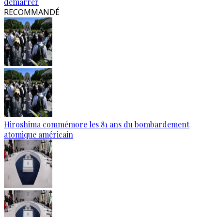
démarrer
RECOMMANDÉ
Hiroshima commémore les 81 ans du bombardement
atomique américain