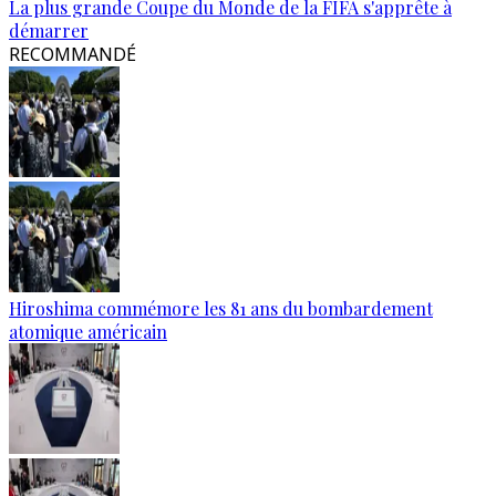
La plus grande Coupe du Monde de la FIFA s'apprête à
démarrer
RECOMMANDÉ
Hiroshima commémore les 81 ans du bombardement
atomique américain