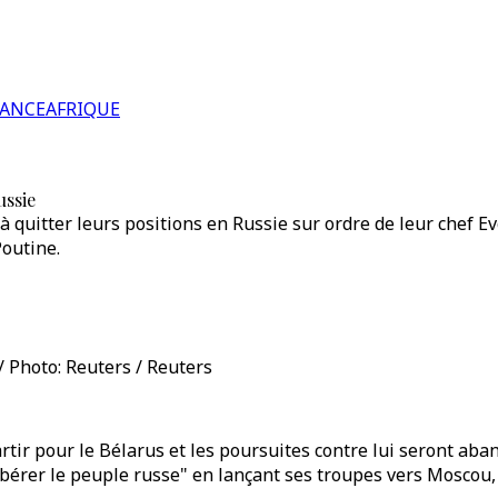
RANCE
AFRIQUE
ussie
uitter leurs positions en Russie sur ordre de leur chef Evgu
Poutine.
 Photo: Reuters / Reuters
artir pour le Bélarus et les poursuites contre lui seront a
libérer le peuple russe" en lançant ses troupes vers Moscou, 