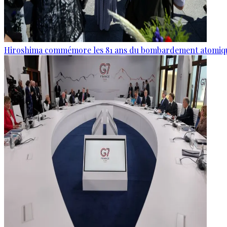
Hiroshima commémore les 81 ans du bombardement atomiq