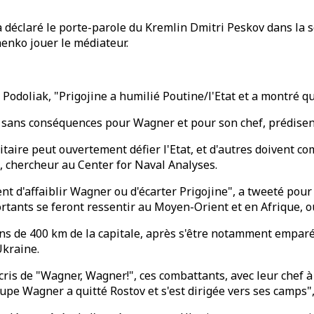
", a déclaré le porte-parole du Kremlin Dmitri Peskov dans la
henko jouer le médiateur.
odoliak, "Prigojine a humilié Poutine/l'Etat et a montré qu'
s sans conséquences pour Wagner et pour son chef, prédisent
militaire peut ouvertement défier l'Etat, et d'autres doivent
t, chercheur au Center for Naval Analyses.
nt d'affaiblir Wagner ou d'écarter Prigojine", a tweeté pou
mportants se feront ressentir au Moyen-Orient et en Afrique, 
s de 400 km de la capitale, après s'être notamment emparée
Ukraine.
ris de "Wagner, Wagner!", ces combattants, avec leur chef à l
oupe Wagner a quitté Rostov et s'est dirigée vers ses camps"