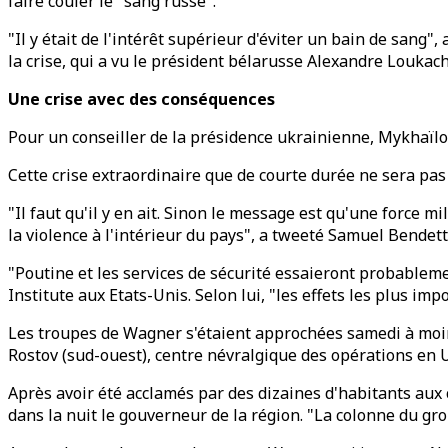
faire couler le "sang russe".
"Il y était de l'intérêt supérieur d'éviter un bain de sang
la crise, qui a vu le président bélarusse Alexandre Loukac
Une crise avec des conséquences
Pour un conseiller de la présidence ukrainienne, Mykhaïlo P
Cette crise extraordinaire que de courte durée ne sera pa
"Il faut qu'il y en ait. Sinon le message est qu'une force 
la violence à l'intérieur du pays", a tweeté Samuel Bendet
"Poutine et les services de sécurité essaieront probableme
Institute aux Etats-Unis. Selon lui, "les effets les plus i
Les troupes de Wagner s'étaient approchées samedi à moin
Rostov (sud-ouest), centre névralgique des opérations en 
Après avoir été acclamés par des dizaines d'habitants aux c
dans la nuit le gouverneur de la région. "La colonne du gr