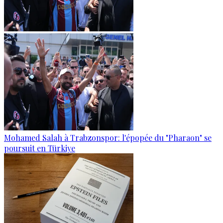
Mohamed Salah à Trabzonspor: l'épopée du "Pharaon" se
poursuit en Türkiye