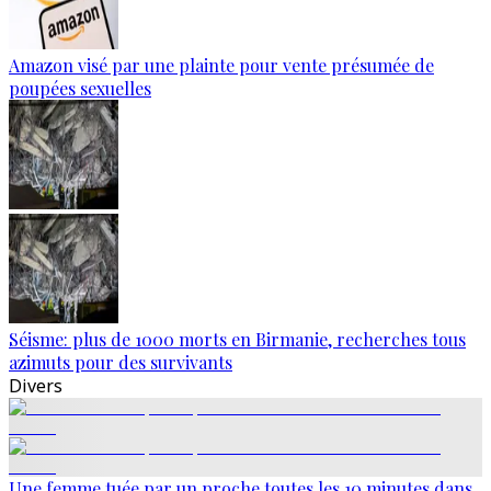
Amazon visé par une plainte pour vente présumée de
poupées sexuelles
Séisme: plus de 1000 morts en Birmanie, recherches tous
azimuts pour des survivants
Divers
Une femme tuée par un proche toutes les 10 minutes dans