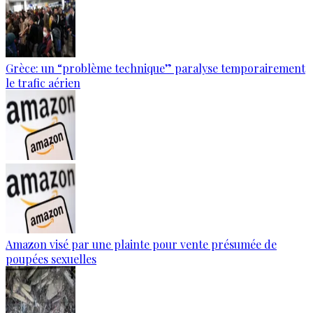
Grèce: un “problème technique” paralyse temporairement
le trafic aérien
Amazon visé par une plainte pour vente présumée de
poupées sexuelles