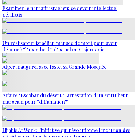
Examiner le narratif israélien: ce devoir intellectuel
périlleux
Un réalisateur israélien menacé de mort pour avoir
dénoncé “l’apartheid” d’Israël en Cisjordanie
Alger inaugure, avec faste, sa Grande Mosquée
Affaire “Escobar du désert”: arrestation d’un YouTubeur
marocain pour “diffamation”
Hijabis At Work: l'initiative qui révolutionne l'inclusion des
musulmanes dans le marché de l'emploi