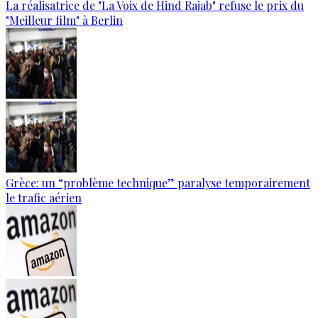
La réalisatrice de "La Voix de Hind Rajab" refuse le prix du
"Meilleur film" à Berlin
Grèce: un “problème technique” paralyse temporairement
le trafic aérien