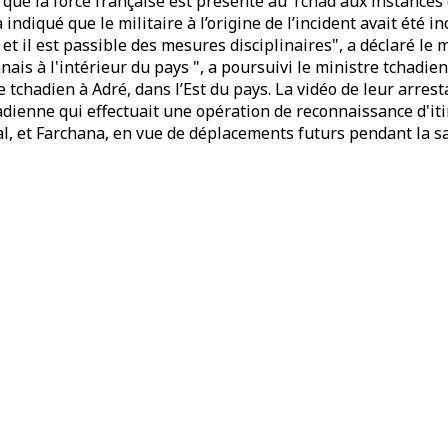
t que la force française est présente au Tchad aux instanc
ndiqué que le militaire à l’origine de l’incident avait été i
 et il est passible des mesures disciplinaires", a déclaré l
nais à l'intérieur du pays ", a poursuivi le ministre tchadie
tchadien à Adré, dans l’Est du pays. La vidéo de leur arresta
hadienne qui effectuait une opération de reconnaissance d'it
ral, et Farchana, en vue de déplacements futurs pendant la sa