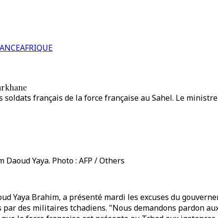
RANCE
AFRIQUE
Barkhane
s soldats français de la force française au Sahel. Le ministr
m Daoud Yaya. Photo : AFP / Others
oud Yaya Brahim, a présenté mardi les excuses du gouvernem
 par des militaires tchadiens. "Nous demandons pardon aux fo