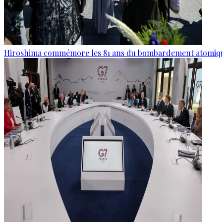
Hiroshima commémore les 81 ans du bombardement atomiq