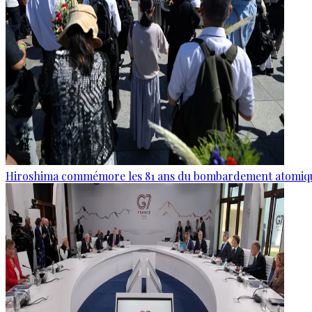
Hiroshima commémore les 81 ans du bombardement atomiq