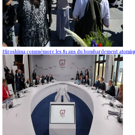
Hiroshima commémore les 81 ans du bombardement atomiq