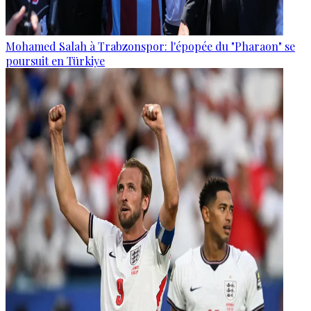
Mohamed Salah à Trabzonspor: l'épopée du "Pharaon" se
poursuit en Türkiye