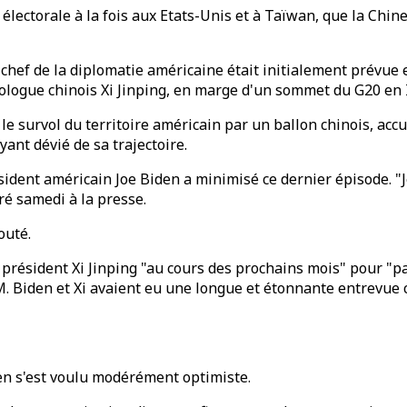
lectorale à la fois aux Etats-Unis et à Taïwan, que la Chin
du chef de la diplomatie américaine était initialement prévue 
mologue chinois Xi Jinping, en marge d'un sommet du G20 en 
 le survol du territoire américain par un ballon chinois, ac
yant dévié de sa trajectoire.
sident américain Joe Biden a minimisé ce dernier épisode. "J
laré samedi à la presse.
outé.
e président Xi Jinping "au cours des prochains mois" pour "p
 Biden et Xi avaient eu une longue et étonnante entrevue
en s'est voulu modérément optimiste.