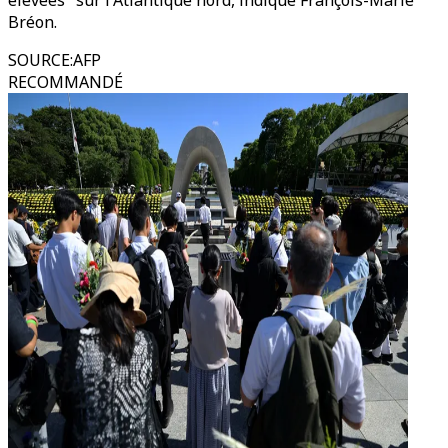
élevées" sur l'Atlantique nord, indique François-Marie
Bréon.
SOURCE
:
AFP
RECOMMANDÉ