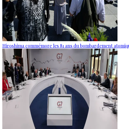
Hiroshima commémore les 81 ans du bombardement atomiq