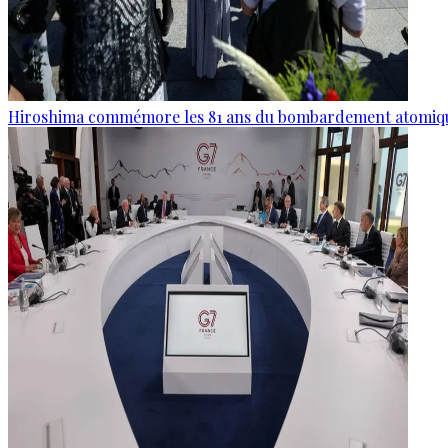
Hiroshima commémore les 81 ans du bombardement atomiq