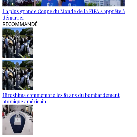
La plus grande Coupe du Monde de la FIFA s'apprête à
démarrer
RECOMMANDÉ
Hiroshima commémore les 81 ans du bombardement
atomique américain