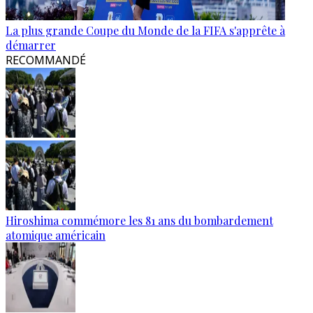
La plus grande Coupe du Monde de la FIFA s'apprête à
démarrer
RECOMMANDÉ
Hiroshima commémore les 81 ans du bombardement
atomique américain