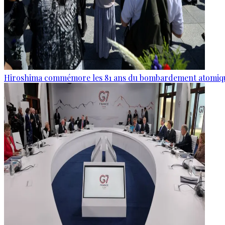
Hiroshima commémore les 81 ans du bombardement atomiq