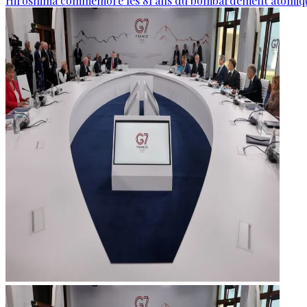
Hiroshima commémore les 81 ans du bombardement atomiq