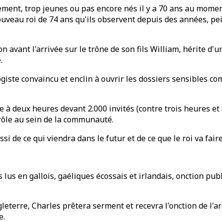
ement, trop jeunes ou pas encore nés il y a 70 ans au mome
veau roi de 74 ans qu'ils observent depuis des années, pein
avant l'arrivée sur le trône de son fils William, hérite d'
.
ogiste convaincu et enclin à ouvrir les dossiers sensibles c
à deux heures devant 2.000 invités (contre trois heures et 
 rôle au sein de la communauté.
si de ce qui viendra dans le futur et de ce que le roi va fai
 lus en gallois, gaéliques écossais et irlandais, onction publ
ngleterre, Charles prêtera serment et recevra l'onction de l'
e.