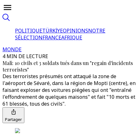
POLITIQUE
TÜRKİYE
OPINIONS
NOTRE
SÉLECTION
FRANCE
AFRIQUE
MONDE
4 MIN DE LECTURE
Mali: 10 civils et 3 soldats tués dans un "regain d'incidents
terroristes"
Des terroristes présumés ont attaqué la zone de
l'aéroport de Sévaré, dans la région de Mopti (centre), en
faisant exploser des voitures piégées qui ont "entraîné
l'effondrement de quelques maisons" et fait "10 morts et
61 blessés, tous des civils".
Partager