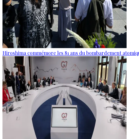
Hiroshima commémore les 81 ans du bombardement atomiq