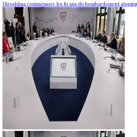
Hiroshima commémore les 81 ans du bombardement atomiq