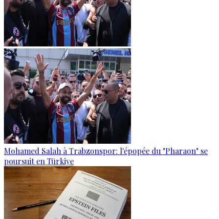
Mohamed Salah à Trabzonspor: l'épopée du "Pharaon" se
poursuit en Türkiye