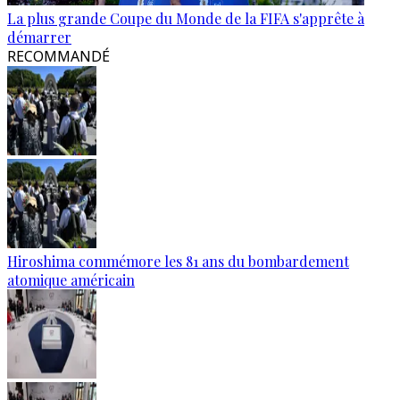
La plus grande Coupe du Monde de la FIFA s'apprête à
démarrer
RECOMMANDÉ
Hiroshima commémore les 81 ans du bombardement
atomique américain