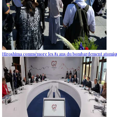
Hiroshima commémore les 81 ans du bombardement atomiq