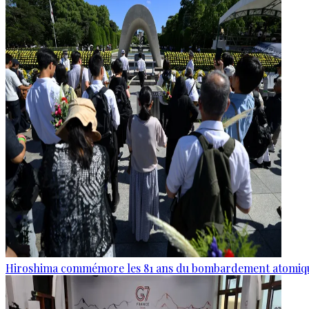
Hiroshima commémore les 81 ans du bombardement atomiq