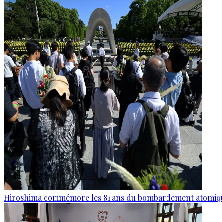
Hiroshima commémore les 81 ans du bombardement atomiq