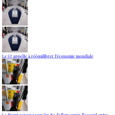
Le G7 appelle à rééquilibrer l'économie mondiale
Le Brent repasse sous les 80 dollars après l’accord entre