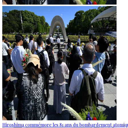
Hiroshima commémore les 81 ans du bombardement atomiq